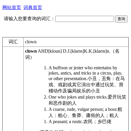
网站首页
词典首页
请输入您要查询的词汇：
词汇
clown
clown
AHD
[kloun]
D.J.
[klaʊn]
K.K.
[klaʊn]
n.
（名
词）
A buffoon or jester who entertains by
jokes, antics, and tricks in a circus, play,
or other presentation.
小丑，丑角：在马
戏、戏剧或其它演出中通过玩笑、滑
稽动作及骗局娱乐的小丑
One who jokes and plays tricks.
爱开玩笑
和恶作剧的人
A coarse, rude, vulgar person; a boor.
粗
人：粗心、鲁莽、庸俗的人；粗人
A peasant; a rustic.
农民；乡巴佬