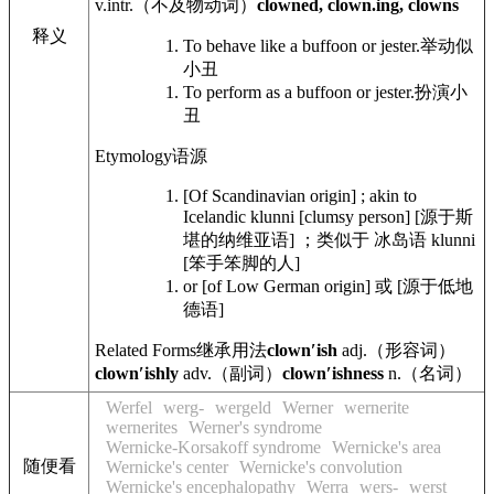
v.intr.
（不及物动词）
clowned, clown.ing, clowns
释义
To behave like a buffoon or jester.
举动似
小丑
To perform as a buffoon or jester.
扮演小
丑
Etymology
语源
[Of Scandinavian origin] ; akin to
Icelandic klunni [clumsy person]
[源于斯
堪的纳维亚语] ；类似于 冰岛语 klunni
[笨手笨脚的人]
or [of Low German origin]
或 [源于低地
德语]
Related Forms
继承用法
clownʹish
adj.
（形容词）
clownʹishly
adv.
（副词）
clownʹishness
n.
（名词）
Werfel
werg-
wergeld
Werner
wernerite
wernerites
Werner's syndrome
Wernicke-Korsakoff syndrome
Wernicke's area
随便看
Wernicke's center
Wernicke's convolution
Wernicke's encephalopathy
Werra
wers-
werst