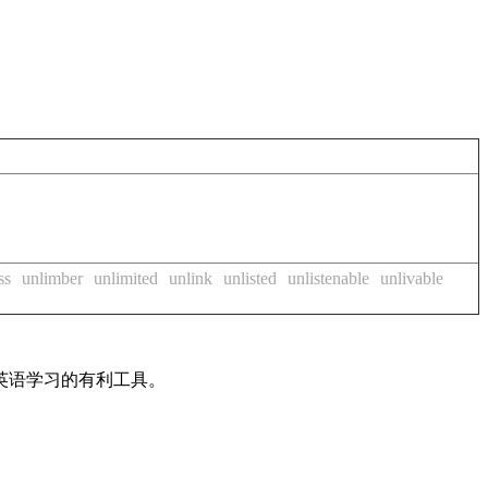
ss
unlimber
unlimited
unlink
unlisted
unlistenable
unlivable
英语学习的有利工具。