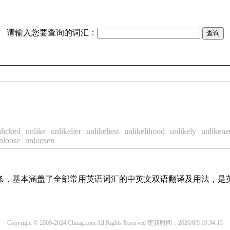
请输入您要查询的词汇：
licked
unlike
unlikelier
unlikeliest
unlikelihood
unlikely
unlikene
nloose
unloosen
译词条，基本涵盖了全部常用英语词汇的中英文双语翻译及用法，是
Copyright © 2000-2024 Clmag.com All Rights Reserved
更新时间：2026/8/9 19:34:13