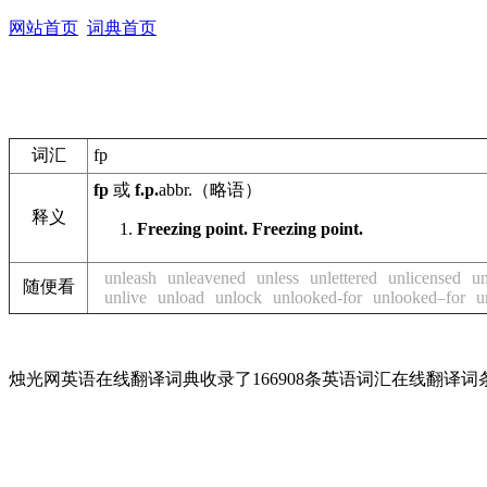
网站首页
词典首页
词汇
fp
fp
或
f.p.
abbr.
（略语）
释义
Freezing point.
Freezing point.
unleash
unleavened
unless
unlettered
unlicensed
un
随便看
unlive
unload
unlock
unlooked-for
unlooked–for
u
烛光网英语在线翻译词典收录了166908条英语词汇在线翻