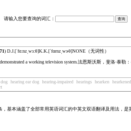
请输入您要查询的词汇：
71
)
D.J.
[ˈfɑːnzˌwɜːθ]
K.K.
[ˈfɑrnzˌwɝθ]
NONE
（无词性）
 demonstrated a working television system.
法恩斯沃斯，斐洛·泰勒：
 dog
hearing ear dog
hearing-impaired
hearings
hearken
hearkene
rt
译词条，基本涵盖了全部常用英语词汇的中英文双语翻译及用法，是