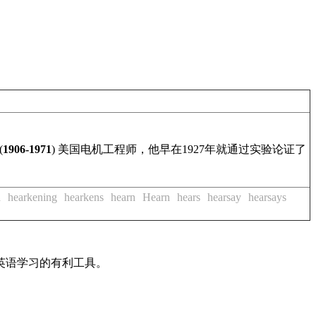
(
1906-1971
) 美国电机工程师，他早在1927年就通过实验论证了
d
hearkening
hearkens
hearn
Hearn
hears
hearsay
hearsays
英语学习的有利工具。