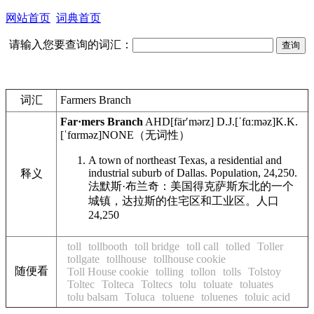
网站首页
词典首页
请输入您要查询的词汇：
词汇
Farmers Branch
Far·mers Branch
AHD
[färʹmərz]
D.J.
[ˈfɑːməz]
K.K.
[ˈfɑrməz]
NONE
（无词性）
A town of northeast Texas, a residential and
industrial suburb of Dallas. Population, 24,250.
释义
法默斯·布兰奇：美国得克萨斯东北的一个
城镇，达拉斯的住宅区和工业区。人口
24,250
toll
tollbooth
toll bridge
toll call
tolled
Toller
tollgate
tollhouse
tollhouse cookie
随便看
Toll House cookie
tolling
tollon
tolls
Tolstoy
Toltec
Tolteca
Toltecs
tolu
toluate
toluates
tolu balsam
Toluca
toluene
toluenes
toluic acid