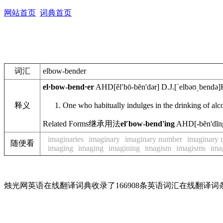
网站首页
词典首页
词汇
elbow-bender
el·bow-bend·er
AHD
[ĕlʹbō-bĕn'dər]
D.J.
[ˈelbəʊˌbendə]
释义
One who habitually indulges in the drinking of alc
Related Forms
继承用法
elʹbow-bend'ing
AHD
[-bĕn
imaginaries
imaginary
imaginary number
imaginary u
随便看
imaging
imaging
imagining
imagism
imagisms
ima
烛光网英语在线翻译词典收录了166908条英语词汇在线翻