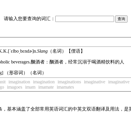
请输入您要查询的词汇：
K.K.
[ˈɛlboˌbɛndɚ]
n.
Slang
（名词）【俚语】
oholic beverages.
酗酒者：酗酒者，经常沉溺于喝酒精饮料的人
'dĭng] （形容词）（名词）
nit
imagination
imagination
imaginations
imaginative
imaginative
go
imagoes
imam
imamate
imamates
译词条，基本涵盖了全部常用英语词汇的中英文双语翻译及用法，是