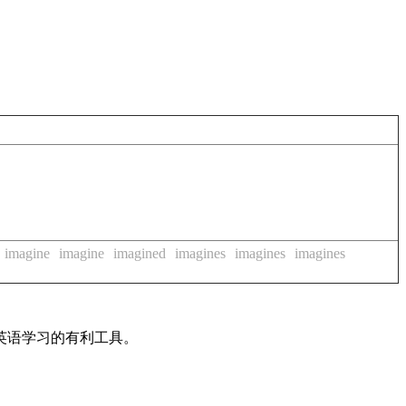
imagine
imagine
imagined
imagines
imagines
imagines
英语学习的有利工具。