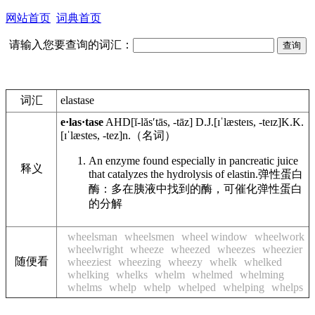
网站首页
词典首页
请输入您要查询的词汇：
词汇
elastase
e·las·tase
AHD
[ĭ-lăsʹtās, -tāz]
D.J.
[ɪˈlæsteɪs, -teɪz]
K.K.
[ɪˈlæstes, -tez]
n.
（名词）
An enzyme found especially in pancreatic juice
释义
that catalyzes the hydrolysis of elastin.
弹性蛋白
酶：多在胰液中找到的酶，可催化弹性蛋白
的分解
wheelsman
wheelsmen
wheel window
wheelwork
wheelwright
wheeze
wheezed
wheezes
wheezier
随便看
wheeziest
wheezing
wheezy
whelk
whelked
whelking
whelks
whelm
whelmed
whelming
whelms
whelp
whelp
whelped
whelping
whelps