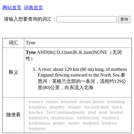
网站首页
词典首页
请输入您要查询的词汇：
词汇
Tyne
Tyne
AHD
[tīn]
D.J.
[taɪn]
K.K.
[taɪn]
NONE
（无词
性）
A river, about 129 km (80 mi) long, of northern
释义
England flowing eastward to the North Sea.
泰
恩河：英格兰北部的一条河，流程约129公
里(80)公里，向东流入北海
tenancy
tenant
tenanted
tenant farmer
tenanting
tenantries
tenantry
tenants
ten-cent store
tench
tenches
Ten Commandments
tend
tend
tended
随便看
tendencies
tendencious
tendencious
tendency
tendentious
tender
tender
tendered
tenderer
tenderest