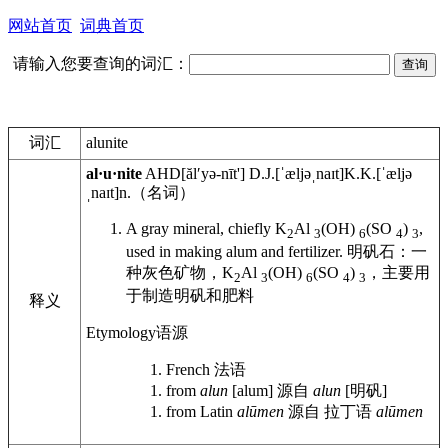
网站首页
词典首页
请输入您要查询的词汇：
词汇
alunite
al·u·nite
AHD
[ălʹyə-nīt']
D.J.
[ˈæljəˌnaɪt]
K.K.
[ˈæljə
ˌnaɪt]
n.
（名词）
A gray mineral, chiefly K
Al
(OH)
(SO
)
,
2
3
6
4
3
used in making alum and fertilizer.
明矾石：一
种灰色矿物，K
Al
(OH)
(SO
)
，主要用
2
3
6
4
3
于制造明矾和肥料
释义
Etymology
语源
French
法语
from
alun
[alum]
源自
alun
[明矾]
from Latin
alūmen
源自 拉丁语
alūmen