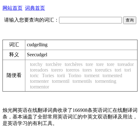
网站首页
词典首页
请输入您要查询的词汇：
词汇
cudgelling
释义
See
cudgel
torchy
torchère
torchères
tore
tore
tore
toreador
toreadors
torero
toreros
tores
toreutics
tori
tori
随便看
toric
Tories
torii
Torino
torment
tormented
tormenter
tormentil
tormentils
tormenting
tormentor
烛光网英语在线翻译词典收录了166908条英语词汇在线翻译词
条，基本涵盖了全部常用英语词汇的中英文双语翻译及用法，
是英语学习的有利工具。