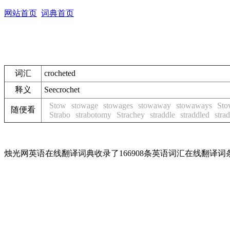
网站首页
词典首页
词汇
crocheted
释义
See
crochet
Stow
stowage
stowages
stowaway
stowaways
Sto
随便看
Strabo
strabotomy
Strachey
straddle
straddled
stra
烛光网英语在线翻译词典收录了166908条英语词汇在线翻