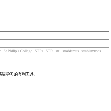
e
St Philip's College
STPs
STR
str.
strabismus
strabismuses
英语学习的有利工具。