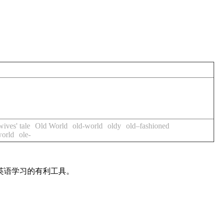
wives' tale
Old World
old-world
oldy
old–fashioned
world
ole-
英语学习的有利工具。