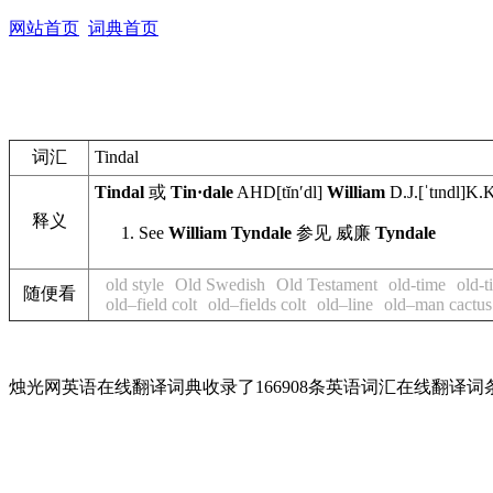
网站首页
词典首页
词汇
Tindal
Tindal
或
Tin·dale
AHD
[tĭnʹdl]
William
D.J.
[ˈtɪndl]
K.K
释义
See
William
Tyndale
参见 威廉
Tyndale
old style
Old Swedish
Old Testament
old-time
old-t
随便看
old–field colt
old–fields colt
old–line
old–man cactus
烛光网英语在线翻译词典收录了166908条英语词汇在线翻