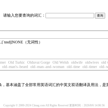
请输入您要查询的词汇：
.
[ˈtɪndļ]
NONE
（无词性）
imer
Old Turkic
Olduvai Gorge
Old Welsh
oldwife
oldwives
old 
old–man's–beard
old–man–and–woman
old–time
old–timer
old–
译词条，基本涵盖了全部常用英语词汇的中英文双语翻译及用法，是
Copyright © 2000-2024 Clmag.com All Rights Reserved
更新时间：2026/8/6 14:06:56