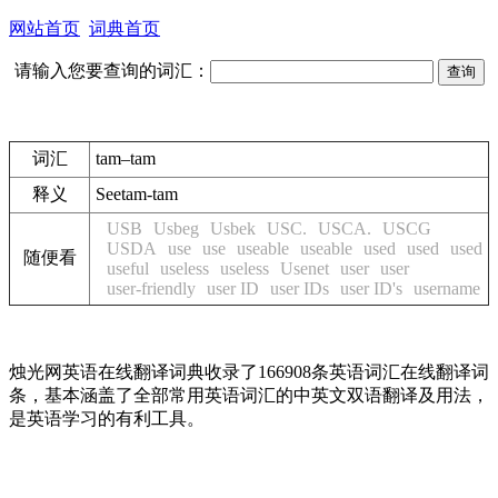
网站首页
词典首页
请输入您要查询的词汇：
词汇
tam–tam
释义
See
tam-tam
USB
Usbeg
Usbek
USC.
USCA.
USCG
USDA
use
use
useable
useable
used
used
used
随便看
useful
useless
useless
Usenet
user
user
user-friendly
user ID
user IDs
user ID's
username
烛光网英语在线翻译词典收录了166908条英语词汇在线翻译词
条，基本涵盖了全部常用英语词汇的中英文双语翻译及用法，
是英语学习的有利工具。