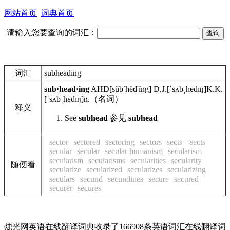
网站首页
词典首页
请输入您要查询的词汇：
词汇
subheading
sub·head·ing
AHD
[sŭbʹhĕd'ĭng]
D.J.
[ˈsʌbˌhedɪŋ]
K.K.
[ˈsʌbˌhɛdɪŋ]
n.
（名词）
释义
See
subhead
参见
subhead
sector
sectored
sectoring
sectors
sects
-sects
secular
secular
secular humanism
secularism
secularism
secularisms
secularities
secularity
随便看
secularize
secularized
secularizes
secularizing
seculars
secund
secundines
secure
secured
securer
secures
烛光网英语在线翻译词典收录了166908条英语词汇在线翻译词