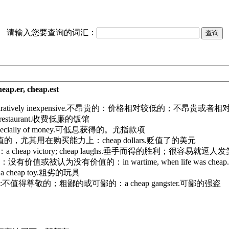
请输入您要查询的词汇：
heap.er, cheap.est
ratively inexpensive.
不昂贵的：价格相对较低的；不昂贵或者相
restaurant.
收费低廉的饭馆
pecially of money.
可低息获得的。尤指款项
值的，尤其用在购买能力上：
cheap dollars.
贬值了的美元
：
a cheap victory; cheap laughs.
垂手而得的胜利；很容易就逗人发
：没有价值或被认为没有价值的：
in wartime, when life was cheap.
：
a cheap toy.
粗劣的玩具
:
不值得尊敬的；粗鄙的或可鄙的：
a cheap gangster.
可鄙的强盗