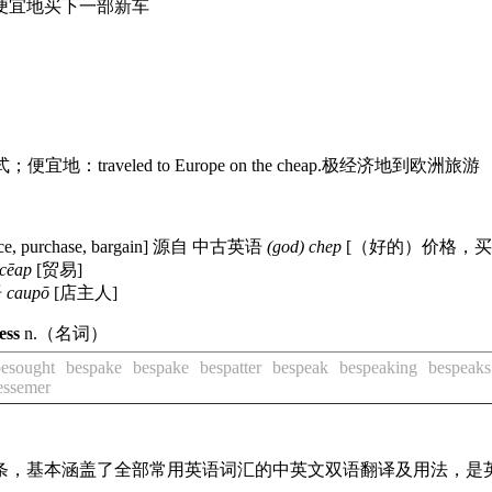
便宜地买下一部新车
式；便宜地：
traveled to Europe on the cheap.
极经济地到欧洲旅游
ce, purchase, bargain]
源自 中古英语
(god) chep
[（好的）价格，买
cēap
[贸易]
语
caupō
[店主人]
ess
n.
（名词）
besought
bespake
bespake
bespatter
bespeak
bespeaking
bespeaks
essemer
译词条，基本涵盖了全部常用英语词汇的中英文双语翻译及用法，是