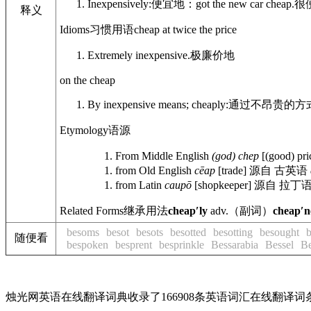
Inexpensively:
便宜地：
got the new car cheap.
很
释义
Idioms
习惯用语
cheap at twice the price
Extremely inexpensive.
极廉价地
on the cheap
By inexpensive means; cheaply:
通过不昂贵的方
Etymology
语源
From Middle English
(god) chep
[(good) pri
from Old English
cēap
[trade]
源自 古英语
from Latin
caupō
[shopkeeper]
源自 拉丁
Related Forms
继承用法
cheapʹly
adv.
（副词）
cheapʹn
besoms
besot
besots
besotted
besotting
besought
随便看
bespoken
besprent
besprinkle
Bessarabia
Bessel
B
烛光网英语在线翻译词典收录了166908条英语词汇在线翻