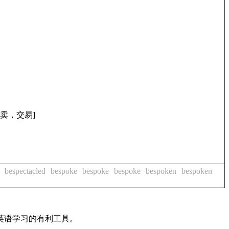
卖，交易]
bespectacled
bespoke
bespoke
bespoke
bespoken
bespoken
英语学习的有利工具。