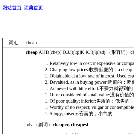
网站首页
词典首页
词汇
cheap
cheap
AHD
[chēp]
D.J.
[tʃiːp]
K.K.
[tʃip]
adj.
（形容词）
c
Relatively low in cost; inexpensive or compa
Charging low prices:
收费低廉的：
a cheap 
Obtainable at a low rate of interest. Used es
Devalued, as in buying power:
贬值的：贬
Achieved with little effort:
不费力就得到的
Of or considered of small value:
没有价值的
Of poor quality; inferior:
劣质的；低劣的
Worthy of no respect; vulgar or contemptible
Stingy; miserly.
吝啬的；小气的
adv.
（副词）
cheaper, cheapest