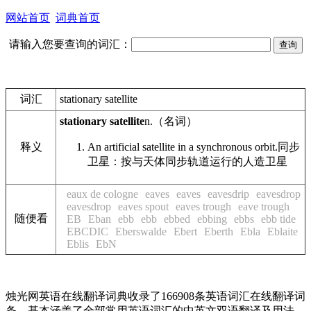
网站首页
词典首页
请输入您要查询的词汇：
词汇
stationary satellite
stationary satellite
n.
（名词）
释义
An artificial satellite in a synchronous orbit.
同步
卫星：按与天体同步轨道运行的人造卫星
eaux de cologne
eaves
eaves
eavesdrip
eavesdrop
eavesdrop
eaves spout
eaves trough
eave trough
随便看
EB
Eban
ebb
ebb
ebbed
ebbing
ebbs
ebb tide
EBCDIC
Eberswalde
Ebert
Eberth
Ebla
Eblaite
Eblis
EbN
烛光网英语在线翻译词典收录了166908条英语词汇在线翻译词
条，基本涵盖了全部常用英语词汇的中英文双语翻译及用法，