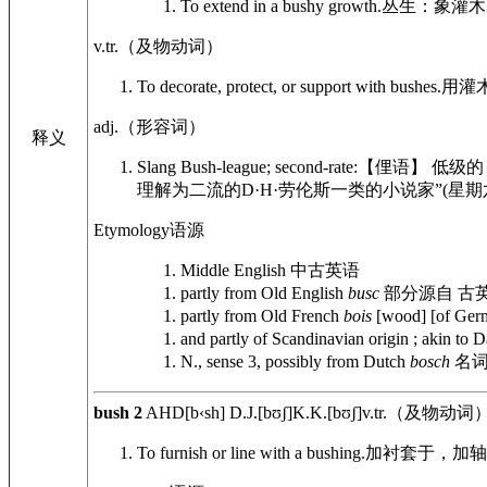
To extend in a bushy growth.
丛生：象灌木
v.tr.
（及物动词）
To decorate, protect, or support with bushes.
用灌
adj.
（形容词）
释义
Slang
Bush-league; second-rate:
【俚语】 低级
理解为二流的D·H·劳伦斯一类的小说家”(星期
Etymology
语源
Middle English
中古英语
partly from Old English
busc
部分源自 古
partly from Old French
bois
[wood] [of Germ
and partly of Scandinavian origin ; akin to 
N., sense 3, possibly from Dutch
bosch
名词
bush
2
AHD
[b‹sh]
D.J.
[bʊʃ]
K.K.
[bʊʃ]
v.tr.
（及物动词
To furnish or line with a bushing.
加衬套于，加轴