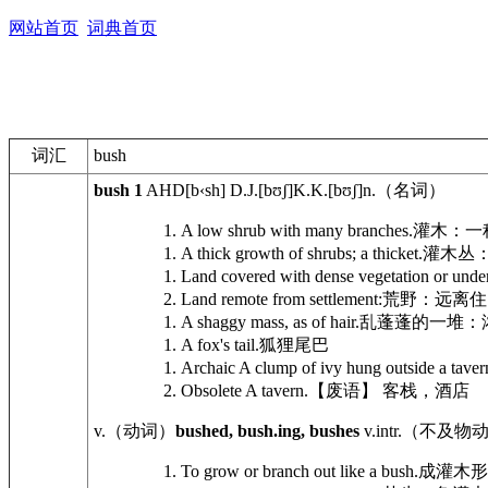
网站首页
词典首页
词汇
bush
bush
1
AHD
[b‹sh]
D.J.
[bʊʃ]
K.K.
[bʊʃ]
n.
（名词）
A low shrub with many branches.
灌木：一
A thick growth of shrubs; a thicket.
灌木丛
Land covered with dense vegetation or unde
Land remote from settlement:
荒野：远离住
A shaggy mass, as of hair.
乱蓬蓬的一堆：
A fox's tail.
狐狸尾巴
Archaic
A clump of ivy hung outside a tavern 
Obsolete
A tavern.
【废语】 客栈，酒店
v.
（动词）
bushed, bush.ing, bushes
v.intr.
（不及物
To grow or branch out like a bush.
成灌木形