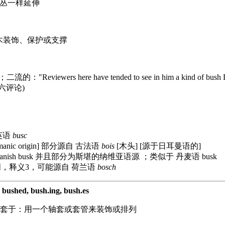
丛一样延伸
木装饰、保护或支撑
的；二流的：
"Reviewers here have tended to see in him a kind of bus
六评论)
英语
busc
anic origin]
部分源自 古法语
bois
[木头] [源于日耳曼语的]
Danish busk
并且部分为斯堪的纳维亚语源 ；类似于 丹麦语 busk
，释义3，可能源自 荷兰语
bosch
）
bushed, bush.ing, bush.es
套于：用一个轴套或套管来装饰或排列