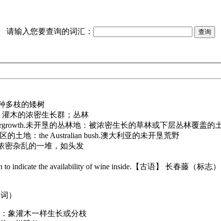
请输入您要查询的词汇：
种多枝的矮树
：灌木的浓密生长群；丛林
rgrowth.
未开垦的丛林地：被浓密生长的草林或下层丛林覆盖的
区的土地：
the Australian bush.
澳大利亚的未开垦荒野
浓密杂乱的一堆，如头发
to indicate the availability of wine inside.
【古语】 长春藤（标志
动词）
：象灌木一样生长或分枝