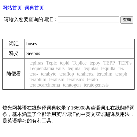
网站首页
词典首页
请输入您要查询的词汇：
词汇
buses
释义
See
bus
tephras
Tepic
tepid
Teplice
tepoy
TEPP
TEPPs
Tequendama Falls
tequila
tequilas
tequilla
ter.
随便看
tera-
terabyte
teraflop
terahertz
teraohm
teraph
teraphim
teratism
teratisms
terato-
teratocarcinoma
teratogen
teratogenesis
烛光网英语在线翻译词典收录了166908条英语词汇在线翻译词
条，基本涵盖了全部常用英语词汇的中英文双语翻译及用法，
是英语学习的有利工具。