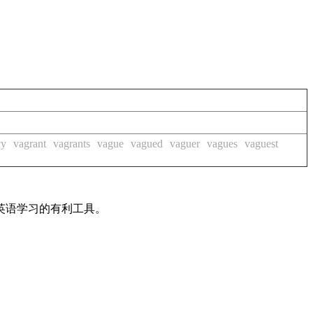
cy
vagrant
vagrants
vague
vagued
vaguer
vagues
vaguest
英语学习的有利工具。