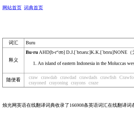
网站首页
词典首页
词汇
Buru
Bu·ru
AHD
[b‹r“o͞o]
D.J.
[ˈbʊəruː]
K.K.
[ˈbʊru]
NONE
（
释义
An island of eastern Indonesia in the Moluccas we
craw
crawdab
crawdad
crawdads
crawfish
Crawfo
随便看
crayoned
crayoning
crayons
craze
烛光网英语在线翻译词典收录了166908条英语词汇在线翻