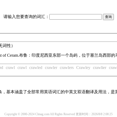
请输入您要查询的词汇：
无词性）
st of Ceram.
布鲁：印度尼西亚东部一个岛屿，位于塞兰岛西部的
rd
crawl
crawl
crawled
crawler
crawlers
Crawley
crawlier
craw
译词条，基本涵盖了全部常用英语词汇的中英文双语翻译及用法，是
Copyright © 2000-2024 Clmag.com All Rights Reserved
更新时间：2026/8/8 2:08:25