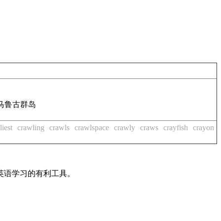
马鲁古群岛
liest
crawling
crawls
crawlspace
crawly
craws
crayfish
crayon
英语学习的有利工具。