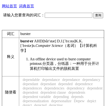
网站首页
词典首页
请输入您要查询的词汇：
词汇
burster
burst·er
AHD
[bûrʹstər]
D.J.
[ˈbɜːstə]
K.K.
[ˈbɝstɚ]
n.
Computer Science
（名词）【计算机科
学】
释义
An offline device used to burst computer
printout.
分页器，分纸器：一种用于分开计
算机打印输出文件的脱机装置
dependable
dependance
dependance
dependancy
dependant
dependant
depended
dependence
dependences
dependencies
dependency
dependent
随便看
dependent
dependent clause
dependents
dependent variable
depending
depends
depersonalization
depersonalize
Depew
depict
depict
depicted
depicting