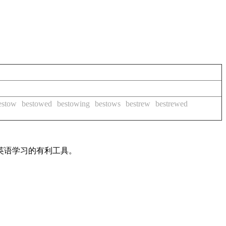
estow
bestowed
bestowing
bestows
bestrew
bestrewed
英语学习的有利工具。