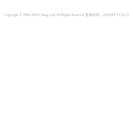
Copyright © 2000-2024 Clmag.com All Rights Reserved
更新时间：2026/8/9 15:24:25