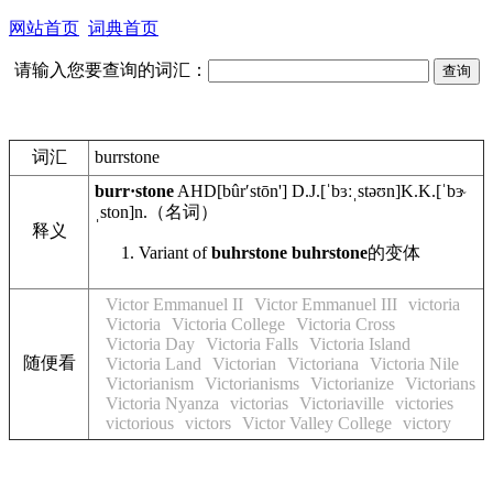
网站首页
词典首页
请输入您要查询的词汇：
词汇
burrstone
burr·stone
AHD
[bûrʹstōn']
D.J.
[ˈbɜːˌstəʊn]
K.K.
[ˈbɝ
ˌston]
n.
（名词）
释义
Variant of
buhrstone
buhrstone
的变体
Victor Emmanuel II
Victor Emmanuel III
victoria
Victoria
Victoria College
Victoria Cross
Victoria Day
Victoria Falls
Victoria Island
随便看
Victoria Land
Victorian
Victoriana
Victoria Nile
Victorianism
Victorianisms
Victorianize
Victorians
Victoria Nyanza
victorias
Victoriaville
victories
victorious
victors
Victor Valley College
victory