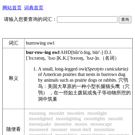
网站首页
词典首页
请输入您要查询的词汇：
词汇
burrowing owl
bur·row·ing owl
AHD
[bûrʹō-ĭng, bŭrʹ-]
D.J.
[ˈbɜːrəʊɪŋ, ˈbʌr-]
K.K.
[ˈbɝroɪŋ, ˈbʌr-]
n.
（名词）
A small, long-legged owl
(Speotyto cunicularia)
of American prairies that nests in burrows dug
释义
by animals such as prairie dogs or rabbits.
穴鸮
鸟：美国大草原的一种小型长腿猫头鹰（穴
鸮） ，在一些如土拨鼠或兔子等动物所挖的
洞中筑巢
mooning
moonlet
moonlets
moonlight
moonlighted
moonlighting
moonlights
moonlit
moonquake
moonrise
moons
moonscape
随便看
moonseed
moonset
moon shell
moonshine
moonshined
moonshines
moonshining
moonstone