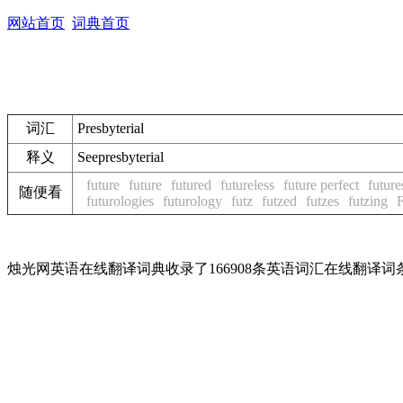
网站首页
词典首页
词汇
Presbyterial
释义
See
presbyterial
future
future
futured
futureless
future perfect
future
随便看
futurologies
futurology
futz
futzed
futzes
futzing
烛光网英语在线翻译词典收录了166908条英语词汇在线翻