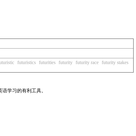
uturistic
futuristics
futurities
futurity
futurity race
futurity stakes
英语学习的有利工具。