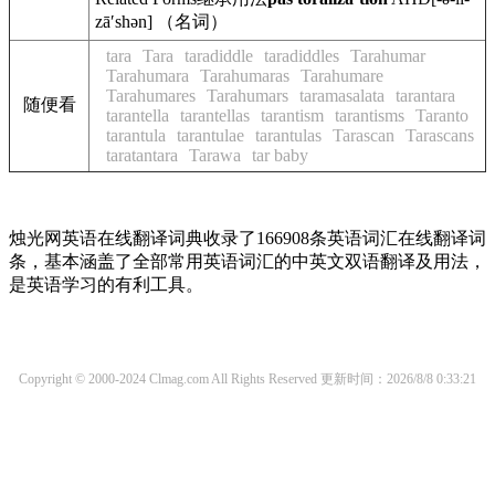
zāʹshən] （名词）
tara
Tara
taradiddle
taradiddles
Tarahumar
Tarahumara
Tarahumaras
Tarahumare
Tarahumares
Tarahumars
taramasalata
tarantara
随便看
tarantella
tarantellas
tarantism
tarantisms
Taranto
tarantula
tarantulae
tarantulas
Tarascan
Tarascans
taratantara
Tarawa
tar baby
烛光网英语在线翻译词典收录了166908条英语词汇在线翻译词
条，基本涵盖了全部常用英语词汇的中英文双语翻译及用法，
是英语学习的有利工具。
Copyright © 2000-2024 Clmag.com All Rights Reserved
更新时间：2026/8/8 0:33:21