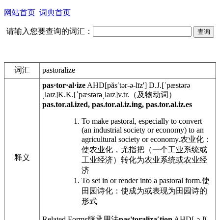
网站首页
词典首页
请输入您要查询的词汇：
词汇
pastoralize
pas·tor·al·ize
AHD
[păsʹtər-ə-līz']
D.J.
[ˈpæstərə
ˌlaɪz]
K.K.
[ˈpæstərəˌlaɪz]
v.tr.
（及物动词）
pas.tor.al.ized, pas.tor.al.iz.ing, pas.tor.al.iz.es
To make pastoral, especially to convert
(an industrial society or economy) to an
agricultural society or economy.
农业化：
使农业化，尤指把（一个工业系统或
释义
工业经济）转化为农业系统或农业经
济
To set in or render into a pastoral form.
使
田园诗化：使成为或表现为田园诗的
形式
Related Forms
继承用法
pas'toralizaʹtion
AHD
[-ə-lĭ-