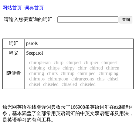
网站首页
词典首页
请输入您要查询的词汇：
词汇
parols
释义
See
parol
chiropteran
chirp
chirped
chirpier
chirpiest
chirping
chirps
chirpy
chirr
chirred
chirren
随便看
chirring
chirrs
chirrup
chirruped
chirruping
chirrups
chirurgeon
chirurgeons
chis
chisel
chisel
chiseled
chiseled
chiseled
烛光网英语在线翻译词典收录了166908条英语词汇在线翻译词
条，基本涵盖了全部常用英语词汇的中英文双语翻译及用法，
是英语学习的有利工具。