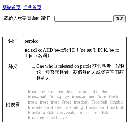
网站首页
词典首页
请输入您要查询的词汇：
词汇
parolee
pa·rol·ee
AHD
[pə-rō'lēʹ]
D.J.
[pəˌrəʊˈliː]
K.K.
[pəˌro
ˈli]
n.
（名词）
One who is released on parole.
获假释者，假释
释义
犯，凭誓获释者：获假释的人或凭宣誓而获
释的人
front–end
front–end load
front–end loader
front–load
front–page
front–runner
frore
frosh
frosk
frost
frost
Frost
frostbelt
Frostbelt
frostbit
随便看
frostbite
frostbites
frostbiting
frostbitten
frost boil
Frostburg State University
frosted
frostfish
frost-free
frost heave