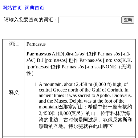
网站首页
词典首页
请输入您要查询的词汇：
词汇
Parnassus
Par·nas·sus
AHD
[pär-năsʹəs] 也作 Par·nas·sós [-nä-
sôsʹ]
D.J.
[pɑːˈnæsəs] 也作 Par·nas·sós [-nɑːˈsɔːs]
K.K.
[pɑrˈnæsəs] 也作 Par·nas·sós [-nɑˈsɔs]
NONE
（无词
性）
A mountain, about 2,458 m (8,060 ft) high, of
central Greece north of the Gulf of Corinth. In
释义
ancient times it was sacred to Apollo, Dionysus,
and the Muses. Delphi was at the foot of the
mountain.
巴那塞斯山：希腊中部一座海拔约
2,458米（8,060英尺）的山，位于科林斯海
湾的北边。古时候是阿波罗、狄俄尼索斯和
缪斯的圣地。特尔斐就在此山脚下