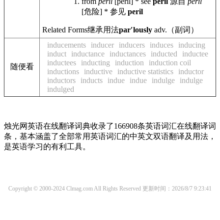
from
peril
[peril] * see
peril
源自
peril
[危险] * 参见
peril
Related Forms
继承用法
parʹlously
adv.
（副词）
inducements
inducer
inducers
induces
inducing
induct
inductance
inductances
inducted
inductee
inductees
inducting
induction
induction coil
随便看
inductions
inductive
inductive statistics
inductor
inductors
inducts
indue
indue
indulge
indulge
indulged
烛光网英语在线翻译词典收录了166908条英语词汇在线翻译词
条，基本涵盖了全部常用英语词汇的中英文双语翻译及用法，
是英语学习的有利工具。
Copyright © 2000-2024 Clmag.com All Rights Reserved
更新时间：2026/8/7 9:23:41