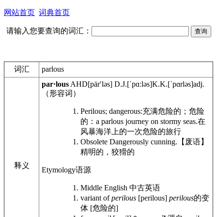
网站首页
词典首页
请输入您要查询的词汇：
词汇
parlous
par·lous
AHD
[pärʹləs]
D.J.
[ˈpɑːləs]
K.K.
[ˈpɑrləs]
adj.
（形容词）
Perilous; dangerous:
充满危险的；危险
的：
a parlous journey on stormy seas.
在
风暴海洋上的一次危险的旅行
Obsolete
Dangerously cunning.
【废语】
精明的，狡猾的
释义
Etymology
语源
Middle English
中古英语
variant of
perilous
[perilous]
perilous
的变
体 [危险的]