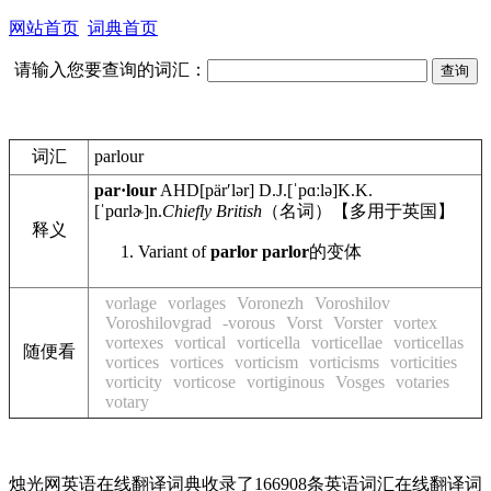
网站首页
词典首页
请输入您要查询的词汇：
词汇
parlour
par·lour
AHD
[pärʹlər]
D.J.
[ˈpɑːlə]
K.K.
[ˈpɑrlɚ]
n.
Chiefly British
（名词）【多用于英国】
释义
Variant of
parlor
parlor
的变体
vorlage
vorlages
Voronezh
Voroshilov
Voroshilovgrad
-vorous
Vorst
Vorster
vortex
vortexes
vortical
vorticella
vorticellae
vorticellas
随便看
vortices
vortices
vorticism
vorticisms
vorticities
vorticity
vorticose
vortiginous
Vosges
votaries
votary
烛光网英语在线翻译词典收录了166908条英语词汇在线翻译词