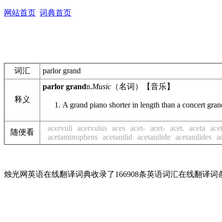
网站首页
词典首页
词汇
parlor grand
parlor grand
n.
Music
（名词）【音乐】
释义
A grand piano shorter in length than a concert gran
acervuli
acervulus
aces
acet-
acet-
acet.
aceta
ace
随便看
acetaminophens
acetanilid
acetanilide
acetanilides
a
烛光网英语在线翻译词典收录了166908条英语词汇在线翻