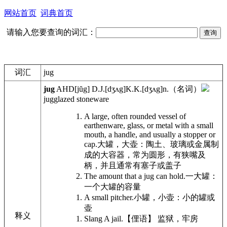
网站首页
词典首页
请输入您要查询的词汇：
词汇
jug
jug
AHD
[jŭg]
D.J.
[dʒʌg]
K.K.
[dʒʌg]
n.
（名词）
jug
glazed stoneware
A large, often rounded vessel of
earthenware, glass, or metal with a small
mouth, a handle, and usually a stopper or
cap.
大罐，大壶：陶土、玻璃或金属制
成的大容器，常为圆形，有狭嘴及
柄，并且通常有塞子或盖子
The amount that a jug can hold.
一大罐：
一个大罐的容量
A small pitcher.
小罐，小壶：小的罐或
壶
释义
Slang
A jail.
【俚语】 监狱，牢房