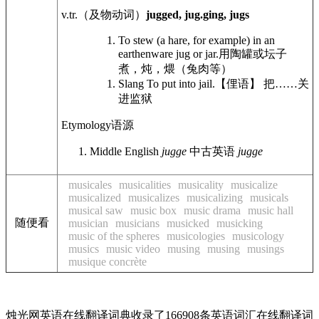
v.tr.
（及物动词）
jugged, jug.ging, jugs
To stew (a hare, for example) in an
earthenware jug or jar.
用陶罐或坛子
煮，炖，煨（兔肉等）
Slang
To put into jail.
【俚语】 把……关
进监狱
Etymology
语源
Middle English
jugge
中古英语
jugge
musicales
musicalities
musicality
musicalize
musicalized
musicalizes
musicalizing
musicals
musical saw
music box
music drama
music hall
随便看
musician
musicians
musicked
musicking
music of the spheres
musicologies
musicology
musics
music video
musing
musing
musings
musique concrète
烛光网英语在线翻译词典收录了166908条英语词汇在线翻译词