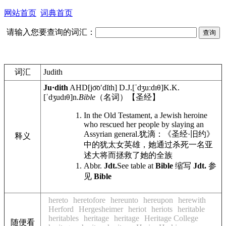
网站首页
词典首页
请输入您要查询的词汇：
词汇
Judith
Ju·dith
AHD
[jo͞o′dĭth]
D.J.
[ˈdʒuːdɪθ]
K.K.
[ˈdʒudɪθ]
n.
Bible
（名词）【圣经】
In the Old Testament, a Jewish heroine
who rescued her people by slaying an
Assyrian general.
犹滴：《圣经·旧约》
释义
中的犹太女英雄，她通过杀死一名亚
述大将而拯救了她的全族
Abbr.
Jdt.
See table at
Bible
缩写
Jdt.
参
见
Bible
hereto
heretofore
hereunto
hereupon
herewith
Herford
Hergesheimer
heriot
heriots
heritable
heritables
heritage
heritage
Heritage College
随便看