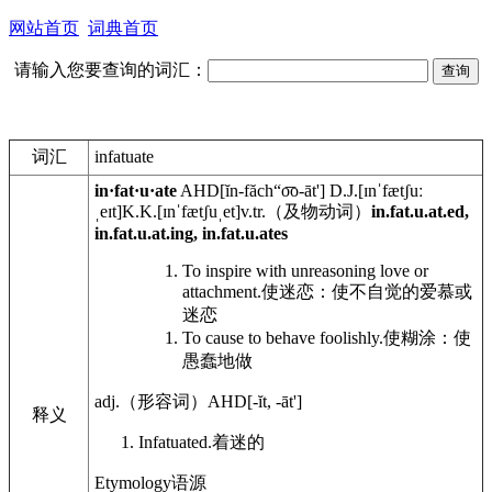
网站首页
词典首页
请输入您要查询的词汇：
词汇
infatuate
in·fat·u·ate
AHD
[ĭn-făch“o͞o-āt']
D.J.
[ɪnˈfætʃuː
ˌeɪt]
K.K.
[ɪnˈfætʃuˌet]
v.tr.
（及物动词）
in.fat.u.at.ed,
in.fat.u.at.ing, in.fat.u.ates
To inspire with unreasoning love or
attachment.
使迷恋：使不自觉的爱慕或
迷恋
To cause to behave foolishly.
使糊涂：使
愚蠢地做
adj.
（形容词）
AHD
[-ĭt, -āt']
释义
Infatuated.
着迷的
Etymology
语源