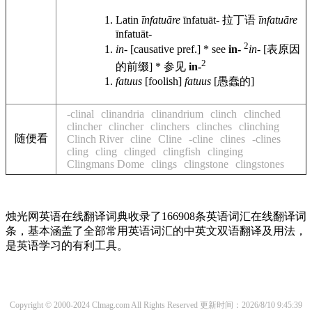
Latin
īnfatuāre
īnfatuāt-
拉丁语
īnfatuāre
īnfatuāt-
2
in-
[causative pref.] * see
in-
in-
[表原因
2
的前缀] * 参见
in-
fatuus
[foolish]
fatuus
[愚蠢的]
-clinal
clinandria
clinandrium
clinch
clinched
clincher
clincher
clinchers
clinches
clinching
随便看
Clinch River
cline
Cline
-cline
clines
-clines
cling
cling
clinged
clingfish
clinging
Clingmans Dome
clings
clingstone
clingstones
烛光网英语在线翻译词典收录了166908条英语词汇在线翻译词
条，基本涵盖了全部常用英语词汇的中英文双语翻译及用法，
是英语学习的有利工具。
Copyright © 2000-2024 Clmag.com All Rights Reserved
更新时间：2026/8/10 9:45:39