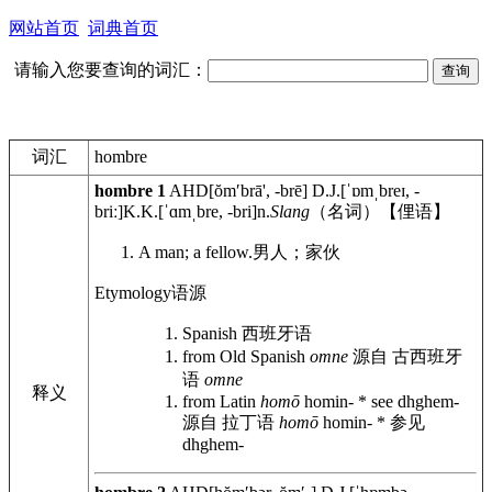
网站首页
词典首页
请输入您要查询的词汇：
词汇
hombre
hombre
1
AHD
[ŏmʹbrā', -brē]
D.J.
[ˈɒmˌbreɪ, -
briː]
K.K.
[ˈɑmˌbre, -bri]
n.
Slang
（名词）【俚语】
A man; a fellow.
男人；家伙
Etymology
语源
Spanish
西班牙语
from Old Spanish
omne
源自 古西班牙
语
omne
释义
from Latin
homō
homin- * see dhghem-
源自 拉丁语
homō
homin- * 参见
dhghem-