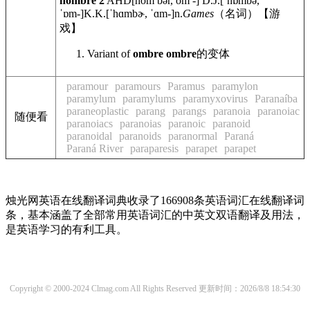
hombre
2
AHD
[hŏmʹbər, ŏmʹ-]
D.J.
[ˈhɒmbə,
ˈɒm-]
K.K.
[ˈhɑmbɚ, ˈɑm-]
n.
Games
（名词）【游
戏】
Variant of
ombre
ombre
的变体
paramour
paramours
Paramus
paramylon
paramylum
paramylums
paramyxovirus
Paranaíba
paraneoplastic
parang
parangs
paranoia
paranoiac
随便看
paranoiacs
paranoias
paranoic
paranoid
paranoidal
paranoids
paranormal
Paraná
Paraná River
paraparesis
parapet
parapet
烛光网英语在线翻译词典收录了166908条英语词汇在线翻译词
条，基本涵盖了全部常用英语词汇的中英文双语翻译及用法，
是英语学习的有利工具。
Copyright © 2000-2024 Clmag.com All Rights Reserved
更新时间：2026/8/8 18:54:30