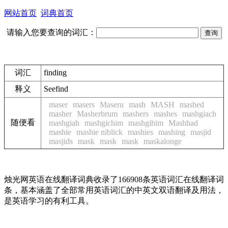
网站首页
词典首页
请输入您要查询的词汇：
词汇
finding
释义
See
find
maser
masers
Maseru
mash
MASH
mashed
masher
Masherbrum
mashers
mashes
mashgiach
随便看
mashgiah
mashgichim
mashgihim
Mashhad
mashie
mashie niblick
mashies
mashing
masjid
masjids
mask
mask
mask
maskalonge
烛光网英语在线翻译词典收录了166908条英语词汇在线翻译词
条，基本涵盖了全部常用英语词汇的中英文双语翻译及用法，
是英语学习的有利工具。